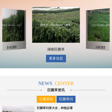
贵州巨菌草
云南巨菌草
湖南巨菌草
更多信息
NEWS
CENTER
巨菌草资讯
巨菌草技
巨菌草问
巨菌草问答大全，种植必看